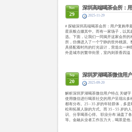
深圳高端喝茶会所：
Nov
29
2025-11-29
# 探秘深圳高端喝茶会所：用户复购
星辰般点缀其中。而有一家场子，以其
选。下面，让我们一同揭开这家会所的神
所，仿佛进入了一个宁静的世外桃源。
具搭配着时尚的灯光设计，营造出一种
外是城市的繁华街景，室内则茶香四溢，
深圳罗湖喝茶微信用户特
Sep
20
2025-09-20
解析深圳罗湖喝茶微信用户特点 关键字
使用微信进行喝茶社交的用户呈现出多样的特
都有分布。25 - 35 岁的年轻群体
松和拓展人脉的方式。而 35 - 55
识、分享喝茶心得。 职业分布 涵盖了
等。金融从业者工作压力大，喝茶是他..