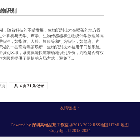
生物识别
罗湖，随着科技的不断发展，生物识别技术在喝茶的地方得
过计算机与光学、声学、生物传感器和生物统计学原理等高
理特性，如指纹、人脸、虹膜等和行为特征，如笔迹、声
罗湖的一些高端喝茶场所，生物识别技术被用于门禁系统。
在识别区域，系统就能快速准确地识别身份，判断是否有权
为顾客提供了便捷的入场方式，避免了...
末页
共
4
页
31
条记录
友情链接：
Powered by
深圳高端品茶工作室
@2013-2022
RSS地图
HTML地图
Copyright
© 2013-2024