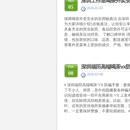
深圳工作室喝茶外卖安
Mar
05
2026-03-05
保障喝茶外卖安全的实用验真法 在深
为大家详细介绍5步验真法，让你安心享
具备齐全的营业执照、食品经营许可证
息，确保其合法经营。 了解口碑评价 
馈，包括茶饮的口味、品质、配送速度等
查看外卖菜单上茶饮的成分、产地、制作
深圳福田高端喝茶vx
Feb
08
2026-02-08
# 深圳福田高端喝茶 VX 防骗手册：
了不少人。然而，其中也隐藏着各种骗
识别虚假宣传一些不良商家在 VX 上
境，但实际情况却相差甚远。比如，宣
叶。还有的宣传场所装修豪华如宫殿，
时，一定要保持警惕，不要轻易相信。## 