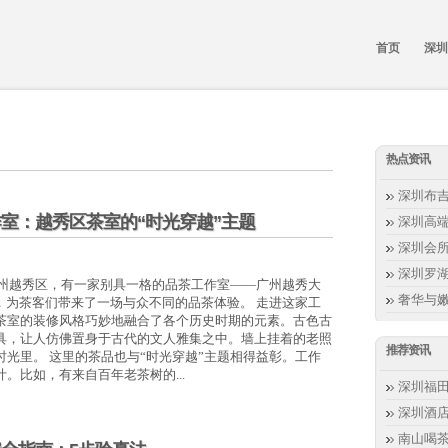
首页
深圳
热点资讯
深圳布
室‌：越秀区茶室的“时光穿越”主题
深圳高
深圳会
深圳罗湖
广州越秀区，有一家别具一格的品茶工作室——广州越秀大
奢华与
，为茶客们带来了一场与众不同的品茶体验。 走进这家工
茶室的装修风格巧妙地融合了各个历史时期的元素。古色古
具，让人仿佛置身于古代的文人雅集之中。墙上挂着的老照
推荐资讯
光里。 这里的茶品也与“时光穿越”主题相得益彰。工作
。比如，有来自百年老茶树的...
深圳福田
深圳酒店
南山喝