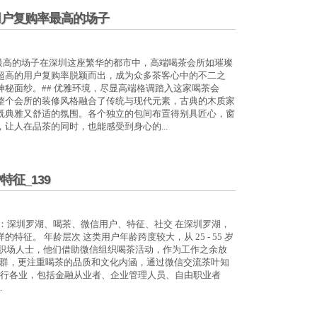
用户复购率最高的场子
率最高的场子在深圳这座繁华的都市中，高端喝茶会所如璀璨
超高的用户复购率脱颖而出，成为众多茶客心中的不二之
秘面纱。## 优雅环境，尽显高端格调踏入这家喝茶会
整个会所的装修风格融合了传统与现代元素，古典的木质家
既典雅又舒适的氛围。各个独立的包间布置得别具匠心，窗
让人在品茶的同时，也能感受到身心的...
征_139
：深圳罗湖、喝茶、微信用户、特征、社交 在深圳罗湖，
征。 年龄层次 这类用户年龄跨度较大，从 25 - 55 岁
，多是职场人士，他们借助微信组织喝茶活动，作为工作之余放
 岁的人群，更注重喝茶的品质和文化内涵，通过微信交流茶叶知
各行各业，包括金融从业者、企业管理人员、自由职业者
.