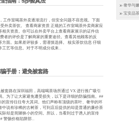
全指南：5步验真法
奢华与
宝安品
圳，工作室喝茶外卖逐渐流行，但安全问题不容忽视。下面
受外卖茶饮。 查看商家资质 正规的工作室喝茶外卖商家应
等相关资质。你可以在外卖平台上查看商家展示的证件信
消费者的评价是了解商家的重要途径。查看其他顾客的反
方面。如果差评较多，需谨慎选择。 核实茶饮信息 仔细
工艺等信息。对于不明成分或来...
防骗手册：避免被套路
避免被套路在深圳福田，高端喝茶场所通过 VX 进行推广吸引
局。为了让大家避免遭受损失，以下是详细的防骗指南。##
发布的宣传往往夸大其词。他们声称有顶级的茶叶、奢华的环
传中说有珍稀的古树茶，可到店后提供的却是普通的廉价茶
实际却是简陋狭小的空间。所以，当看到过于诱人的宣传
警惕价格陷阱部...