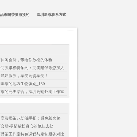
品荼喝茶资源预约
深圳新茶联系方式
吉休闲会所，带给你放松的体验
端商务嫩模特预约：完美陪伴等您加入
所洋妞服务，享受高贵享受！
喝茶的地方生物识别_180
嫩茶的完美结合，深圳高端外卖工作室
高端喝茶vx防骗手册：避免被套路
会所-尽情放松身心的绝佳去处
茶品茶工作室特色课程与定制服务对比