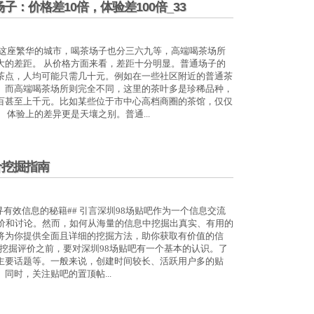
子：价格差10倍，体验差100倍_33
圳这座繁华的城市，喝茶场子也分三六九等，高端喝茶场所
大的差距。 从价格方面来看，差距十分明显。普通场子的
茶点，人均可能只需几十元。例如在一些社区附近的普通茶
。而高端喝茶场所则完全不同，这里的茶叶多是珍稀品种，
百甚至上千元。比如某些位于市中心高档商圈的茶馆，仅仅
体验上的差异更是天壤之别。普通...
价挖掘指南
寻有效信息的秘籍## 引言深圳98场贴吧作为一个信息交流
评价和讨论。然而，如何从海量的信息中挖掘出真实、有用的
将为你提供全面且详细的挖掘方法，助你获取有价值的信
况在挖掘评价之前，要对深圳98场贴吧有一个基本的认识。了
主要话题等。一般来说，创建时间较长、活跃用户多的贴
同时，关注贴吧的置顶帖...