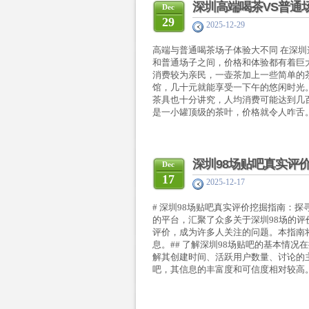
深圳高端喝茶VS普通场
Dec
29
2025-12-29
高端与普通喝茶场子体验大不同 在深
和普通场子之间，价格和体验都有着巨
消费较为亲民，一壶茶加上一些简单的
馆，几十元就能享受一下午的悠闲时光
茶具也十分讲究，人均消费可能达到几
是一小罐顶级的茶叶，价格就令人咋舌。 
深圳98场贴吧真实评
Dec
17
2025-12-17
# 深圳98场贴吧真实评价挖掘指南：探
的平台，汇聚了众多关于深圳98场的
评价，成为许多人关注的问题。本指南
息。## 了解深圳98场贴吧的基本情
解其创建时间、活跃用户数量、讨论的
吧，其信息的丰富度和可信度相对较高。