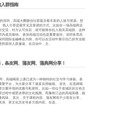
信入群指南
5年的深圳，高端大圈微信社群蕴含着丰富的人脉与资源。想
。 熟人引荐是最常见且靠谱的方式。比如在一场高端商业
好交流，对方认可你后，就可能将你拉入相关高端群。这种
群内成员接纳。 参加高端活动也是重要途径。深圳各类高
深圳国际金融峰会为例，你可以在活动中展示自己的专业能
而获得入群邀请。在活动中，主...
籍，条友网、蒲友网、蒲典网分享！
广州，高端喝茶上课已成为一种独特的社交与学习体验。条
重要平台，为大家分享了诸多实用秘籍。 首先，在选择喝
要注重环境的优雅与私密性。比如一些位于老城区的古色古
茶过程中感受浓厚的文化氛围。而像珠江边的高端茶楼，能
番风味。 其次，关于课程内容。蒲友网有不少茶友分享，
演、茶文化历史等多方面内容。在选...