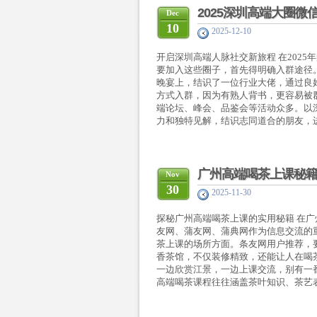
2025深圳高端大圈微
Dec
10
2025-12-10
开启深圳高端人脉社交新旅程 在202
要加入这些圈子，首先得明确入群途径
晚宴上，结识了一位行业大佬，通过良
方式入群，因为有熟人背书，更容易被
端论坛、峰会、品鉴会等活动众多。以
力和独特见解，结识志同道合的朋友，进
广州高端喝茶上课秘
Nov
30
2025-11-30
探秘广州高端喝茶上课的实用秘籍 在
友网、蒲友网、蒲典网作为信息交流的
茶上课的场所方面。条友网用户推荐，
香茶馆，不仅装修精致，还能让人在喝
一边欣赏江景，一边上课交流，别有一
高端喝茶课程往往涵盖茶叶知识、茶艺表